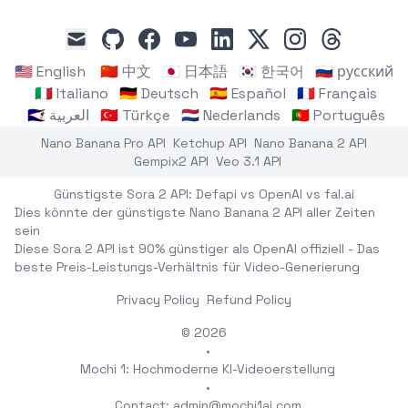
github
facebook
youtube
linkedin
x
instagram
threads
mail
🇺🇸 English
🇨🇳 中文
🇯🇵 日本語
🇰🇷 한국어
🇷🇺 русский
🇮🇹 Italiano
🇩🇪 Deutsch
🇪🇸 Español
🇫🇷 Français
🇸🇦 العربية
🇹🇷 Türkçe
🇳🇱 Nederlands
🇵🇹 Português
Nano Banana Pro API
Ketchup API
Nano Banana 2 API
Gempix2 API
Veo 3.1 API
Günstigste Sora 2 API: Defapi vs OpenAI vs fal.ai
Dies könnte der günstigste Nano Banana 2 API aller Zeiten
sein
Diese Sora 2 API ist 90% günstiger als OpenAI offiziell - Das
beste Preis-Leistungs-Verhältnis für Video-Generierung
Privacy Policy
Refund Policy
© 2026
•
Mochi 1: Hochmoderne KI-Videoerstellung
•
Contact:
admin@mochi1ai.com