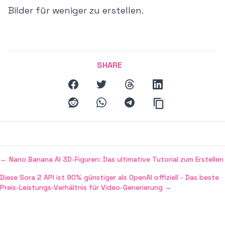
Bilder für weniger zu erstellen.
SHARE
facebook
twitter
threads
linkedin
reddit
whatsapp
telegram
←
Nano Banana AI 3D-Figuren: Das ultimative Tutorial zum Erstellen
Diese Sora 2 API ist 90% günstiger als OpenAI offiziell - Das beste
Preis-Leistungs-Verhältnis für Video-Generierung
→