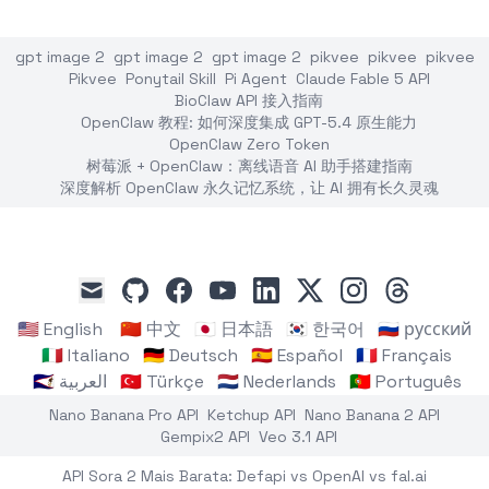
gpt image 2
gpt image 2
gpt image 2
pikvee
pikvee
pikvee
Pikvee
Ponytail Skill
Pi Agent
Claude Fable 5 API
BioClaw API 接入指南
OpenClaw 教程: 如何深度集成 GPT-5.4 原生能力
OpenClaw Zero Token
树莓派 + OpenClaw：离线语音 AI 助手搭建指南
深度解析 OpenClaw 永久记忆系统，让 AI 拥有长久灵魂
github
facebook
youtube
linkedin
x
instagram
threads
mail
🇺🇸 English
🇨🇳 中文
🇯🇵 日本語
🇰🇷 한국어
🇷🇺 русский
🇮🇹 Italiano
🇩🇪 Deutsch
🇪🇸 Español
🇫🇷 Français
🇸🇦 العربية
🇹🇷 Türkçe
🇳🇱 Nederlands
🇵🇹 Português
Nano Banana Pro API
Ketchup API
Nano Banana 2 API
Gempix2 API
Veo 3.1 API
API Sora 2 Mais Barata: Defapi vs OpenAI vs fal.ai