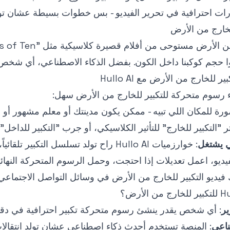
ارات احترافية في تحرير الفيديو - بس خطوات بسيطة عشان تول
للخارج من الأرض
 حجم كوكبنا داخل الكون. بفضل الذكاء الاصطناعي، أي شخص 
للخارج من الأرض مع Hullo AI
ورة للمكان اللي تبيه - ممكن يكون مدينتك أو معلم مشهور أو
تر "التكبير للخارج" للتأثير الكلاسيكي، أو جرب "التكبير للداخل
ي يشتغل
: خوارزميات Hullo AI راح تولد تسلسل التكبير تلقائياً، وتملأ الصور الجغرافية والكونية لانتقال ناعم.
فيديو، اعمل تعديلات إذا احتجت، وحمل الرسوم المتحركة النهائي
فيديو التكبير للخارج من الأرض في وسائل التواصل الاجتماعي
ير
: أي شخص يقدر ينشئ رسوم متحركة تكبير احترافية في دقا
ناعي
: المنصة تستخدم أحدث ذكاء اصطناعي عشان تولد انتقالا