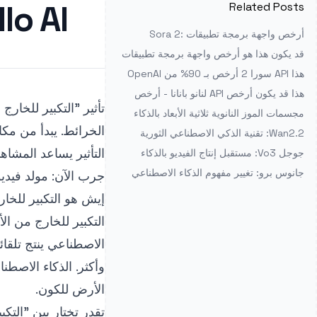
Hullo AI: إنشاء فيديوهات مذهل
Related Posts
أرخص واجهة برمجة تطبيقات Sora 2:
Defapi مقابل OpenAI مقابل fal.ai
قد يكون هذا هو أرخص واجهة برمجة تطبيقات
Nano Banana 2 على الإطلاق
هذا API سورا 2 أرخص بـ 90% من OpenAI
الرسمي - أفضل قيمة لإنتاج الفيديو
هذا قد يكون أرخص API لنانو بانانا - أرخص
تأثير "التكبير للخار
بنسبة 60% من السعر الرسمي
مجسمات الموز النانوية ثلاثية الأبعاد بالذكاء
الاصطناعي: دليل الإنشاء المتكامل
الخرائط. يبدأ من مك
Wan2.2: تقنية الذكي الاصطناعي الثورية
لإنتاج الفيديو تغير صناعة الإبداع
التأثير يساعد المشاه
جوجل Vo3: مستقبل إنتاج الفيديو بالذكاء
الاصطناعي
جانوس برو: تغيير مفهوم الذكاء الاصطناعي
جرب الآن:
مولد فيدي
متعدد الأنماط بتكنولوجيا متطورة
إيش هو التكبير للخا
التكبير للخارج من ا
الاصطناعي ينتج تلقائ
وأكثر. الذكاء الاصط
الأرض للكون.
تقدر تختار بين "الت