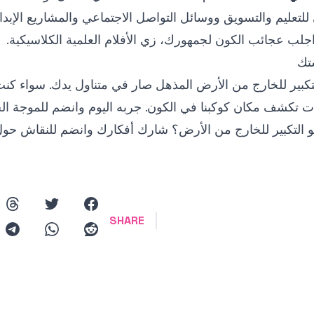
 للتعليم والتسويق ووسائل التواصل الاجتماعي والمشاريع الإبدا
اجلب عجائب الكون لجمهورك، زي الأفلام العلمية الكلاسيكية.
تك
Hul، تأثير التكبير للخارج من الأرض المذهل صار في متناول يدك.
ت تكشف مكان كوكبنا في الكون. جربه اليوم وانضم للموجة الجد
 التكبير للخارج من الأرض؟ شارك أفكارك وانضم للنقاش حول 
eads
twitter
facebook
SHARE
gram
whatsapp
reddit