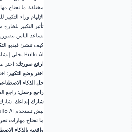
مختلفة. ما تحتاج مه
الإلهام وراء التكبير 
تساعد الناس يتصوروا
كيف تنشئ فيديو التكبير 
Hullo AI يخلي إنشاء رسوم متحركة للتكبير للخارج من الأرض سهل:
ارفع صورتك
: اختر ص
اختر وضع التكبير
: اخ
خل الذكاء الاصطناع
راجع وحمل
: راجع ال
شارك إبداعك
: شارك 
ليش تستخدم Hullo AI للتكبير للخارج من الأرض؟
ما تحتاج مهارات تحر
واقعية بالذكاء الاصط