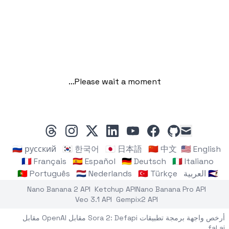
Please wait a moment...
threads
instagram
linkedin
x
youtube
facebook
github
mail
🇷🇺 русский
🇰🇷 한국어
🇯🇵 日本語
🇨🇳 中文
🇺🇸 English
🇫🇷 Français
🇪🇸 Español
🇩🇪 Deutsch
🇮🇹 Italiano
🇸🇦 العربية
🇹🇷 Türkçe
🇳🇱 Nederlands
🇵🇹 Português
Nano Banana 2 API
Ketchup API
Nano Banana Pro API
Veo 3.1 API
Gempix2 API
أرخص واجهة برمجة تطبيقات Sora 2: Defapi مقابل OpenAI مقابل
fal.ai