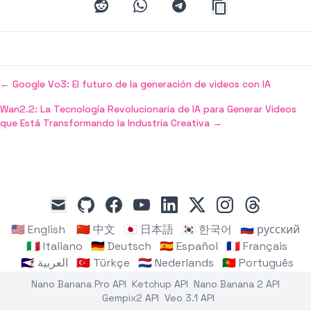
reddit
whatsapp
telegram
←
Google Vo3: El futuro de la generación de videos con IA
Wan2.2: La Tecnología Revolucionaria de IA para Generar Videos
que Está Transformando la Industria Creativa
→
github
facebook
youtube
linkedin
x
instagram
threads
mail
🇺🇸 English
🇨🇳 中文
🇯🇵 日本語
🇰🇷 한국어
🇷🇺 русский
🇮🇹 Italiano
🇩🇪 Deutsch
🇪🇸 Español
🇫🇷 Français
🇸🇦 العربية
🇹🇷 Türkçe
🇳🇱 Nederlands
🇵🇹 Português
Nano Banana Pro API
Ketchup API
Nano Banana 2 API
Gempix2 API
Veo 3.1 API