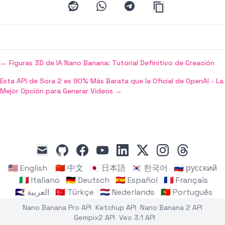
reddit
whatsapp
telegram
←
Figuras 3D de IA Nano Banana: Tutorial Definitivo de Creación
Esta API de Sora 2 es 90% Más Barata que la Oficial de OpenAI - La
Mejor Opción para Generar Videos
→
github
facebook
youtube
linkedin
x
instagram
threads
mail
🇺🇸 English
🇨🇳 中文
🇯🇵 日本語
🇰🇷 한국어
🇷🇺 русский
🇮🇹 Italiano
🇩🇪 Deutsch
🇪🇸 Español
🇫🇷 Français
🇸🇦 العربية
🇹🇷 Türkçe
🇳🇱 Nederlands
🇵🇹 Português
Nano Banana Pro API
Ketchup API
Nano Banana 2 API
Gempix2 API
Veo 3.1 API