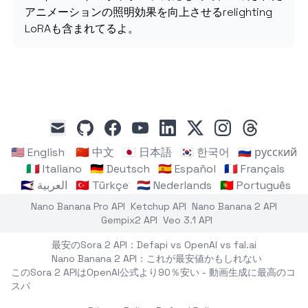
アニメーションの照明効果を向上させるrelighting
LoRAも含まれてるよ。
github
facebook
youtube
linkedin
x
instagram
threads
mail
🇺🇸 English
🇨🇳 中文
🇯🇵 日本語
🇰🇷 한국어
🇷🇺 русский
🇮🇹 Italiano
🇩🇪 Deutsch
🇪🇸 Español
🇫🇷 Français
🇸🇦 العربية
🇹🇷 Türkçe
🇳🇱 Nederlands
🇵🇹 Português
Nano Banana Pro API
Ketchup API
Nano Banana 2 API
Gempix2 API
Veo 3.1 API
最安のSora 2 API：Defapi vs OpenAI vs fal.ai
Nano Banana 2 API：これが最安値かもしれない
このSora 2 APIはOpenAI公式より90％安い - 動画生成に最高のコ
スパ