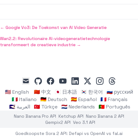
←
Google Vo3: De Toekomst van AI Video Generatie
Wan2.2: Revolutionaire AI-videogeneratietechnologie
transformeert de creatieve industrie
→
github
facebook
youtube
linkedin
x
instagram
threads
mail
🇺🇸 English
🇨🇳 中文
🇯🇵 日本語
🇰🇷 한국어
🇷🇺 русский
🇮🇹 Italiano
🇩🇪 Deutsch
🇪🇸 Español
🇫🇷 Français
🇸🇦 العربية
🇹🇷 Türkçe
🇳🇱 Nederlands
🇵🇹 Português
Nano Banana Pro API
Ketchup API
Nano Banana 2 API
Gempix2 API
Veo 3.1 API
Goedkoopste Sora 2 API: Defapi vs OpenAI vs fal.ai