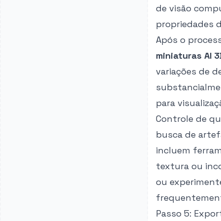
de visão compu
propriedades d
Após o process
miniaturas AI 
variações de d
substancialmen
para visualiza
Controle de qu
busca de artef
incluem ferra
textura ou inco
ou experimente
frequentement
Passo 5: Expor