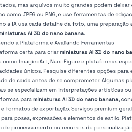
ltados, mas arquivos muito grandes podem deixar 
o como JPEG ou PNG, e use ferramentas de edição p
mo a IA usa cada detalhe da foto, uma preparação
miniaturas AI 3D do nano banana
.
hendo a Plataforma e Avaliando Ferramentas
taforma certa para criar
miniaturas AI 3D do nano b
es como ImagineArt, NanoFigure e plataformas es
acidades únicos. Pesquise diferentes opções para 
ade de saída antes de se comprometer. Algumas pla
s se especializam em interpretações artísticas o
taformas para
miniaturas AI 3D do nano banana
, co
 e formatos de exportação. Serviços premium ger
 para poses, expressões e elementos de estilo. Pla
 de processamento ou recursos de personalizaçã