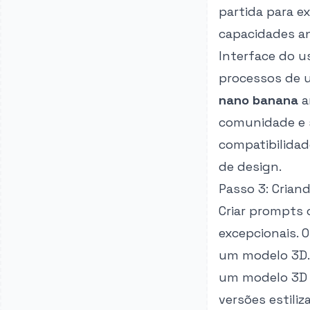
partida para e
capacidades a
Interface do u
processos de u
nano banana
a
comunidade e s
compatibilida
de design.
Passo 3: Crian
Criar prompts 
excepcionais. 
um modelo 3D. 
um modelo 3D re
versões estiliz