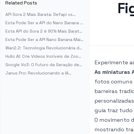
Fi
Related Posts
API Sora 2 Mais Barata: Defapi vs
OpenAI vs fal.ai
Esta Pode Ser a API do Nano Banana 2
Mais Barata de Sempre
Esta API do Sora 2 é 90% Mais Barata
que a Oficial da OpenAI - Melhor
Esta Pode Ser a API Nano Banana Mais
Custo-Benefício para Geração de
Barata - 60% Menos Que o Preço
Wan2.2: Tecnologia Revolucionária de
Vídeos
Oficial
Geração de Vídeo por IA Transforma a
Hullo AI: Crie Vídeos Incríveis de Zoom
Indústria Criativa
Experimente a
da Terra
Google Vo3: O Futuro da Geração de
Vídeos com IA
As miniaturas 
Janus Pro: Revolucionando a IA
Multimodal com Tecnologia de Ponta
fotos comuns e
barreiras trad
personalizadas.
guia traz tudo
O movimento 
mostrando tran