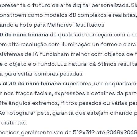
representa o futuro da arte digital personalizada.
constroem como modelos 3D complexos e realistas, 
rando a Foto para Melhores Resultados
3D do nano banana
de qualidade começam com a se
em alta resolução com iluminação uniforme e clara 
 sistemas de IA funcionam melhor com objetos de 
 o objeto e o fundo. Luz natural dá ótimos resultad
a para evitar sombras pesadas.
s AI 3D do nano banana
superiores, use enquadramen
 nos traços faciais, expressões e detalhes da pa
ite ângulos extremos, filtros pesados ou várias 
Ao fotografar pets, garanta que estejam olhando p
 distintas.
técnicos geralmente vão de 512x512 até 2048x2048