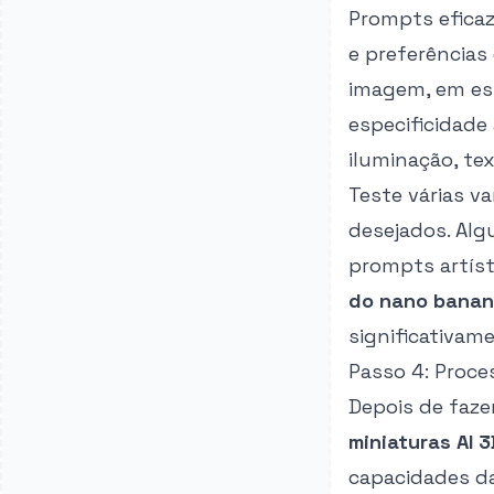
Prompts efica
e preferências
imagem, em est
especificidade
iluminação, tex
Teste várias v
desejados. Al
prompts artís
do nano bana
significativame
Passo 4: Proc
Depois de faze
miniaturas AI 
capacidades da