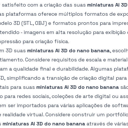
 satisfeito com a criação das suas
miniaturas AI 3
das plataformas oferece múltiplos formatos de exp
delo 3D (STL, OBJ) e formatos prontos para impr
tendido - imagens em alta resolução para exibição d
pressão para criação física.
 em 3D suas
miniaturas AI 3D do nano banana
, esco
tiamento. Considere requisitos de escala e material
am a qualidade final e durabilidade. Algumas plat
, simplificando a transição de criação digital para 
itais para suas
miniaturas AI 3D do nano banana
são
o para redes sociais, coleções de arte digital ou as
m ser importados para várias aplicações de softw
e realidade virtual. Considere construir um portfól
s
miniaturas AI 3D do nano banana
através de vária