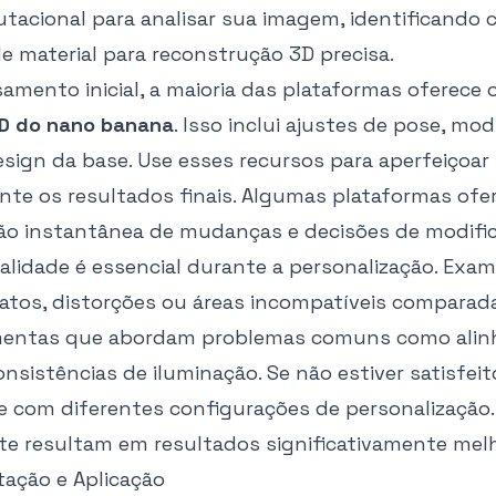
tacional para analisar sua imagem, identificando ca
e material para reconstrução 3D precisa.
amento inicial, a maioria das plataformas oferece 
3D do nano banana
. Isso inclui ajustes de pose, m
esign da base. Use esses recursos para aperfeiçoar
te os resultados finais. Algumas plataformas of
ção instantânea de mudanças e decisões de modifi
alidade é essencial durante a personalização. Exa
atos, distorções ou áreas incompatíveis comparada
mentas que abordam problemas comuns como alinham
nsistências de iluminação. Se não estiver satisfei
 com diferentes configurações de personalização. 
e resultam em resultados significativamente melh
tação e Aplicação