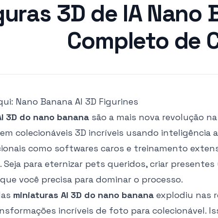
guras 3D de IA Nano 
Completo de C
qui:
Nano Banana AI 3D Figurines
AI 3D do nano banana
são a mais nova revolução na 
m colecionáveis 3D incríveis usando inteligência ar
icionais como softwares caros e treinamento exten
 Seja para eternizar pets queridos, criar presentes 
 que você precisa para dominar o processo.
das
miniaturas AI 3D do nano banana
explodiu nas r
sformações incríveis de foto para colecionável. I