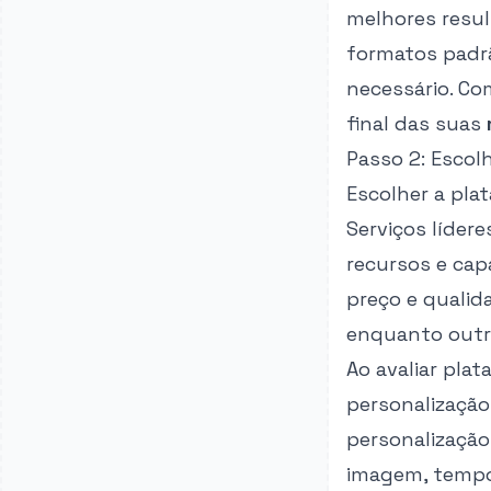
melhores resu
formatos padrã
necessário. Co
final das suas
Passo 2: Escol
Escolher a pla
Serviços líder
recursos e cap
preço e qualid
enquanto outra
Ao avaliar pla
personalização
personalização
imagem, tempo