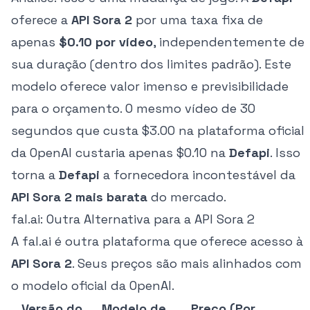
oferece a
API Sora 2
por uma taxa fixa de
apenas
$0.10 por vídeo
, independentemente de
sua duração (dentro dos limites padrão). Este
modelo oferece valor imenso e previsibilidade
para o orçamento. O mesmo vídeo de 30
segundos que custa $3.00 na plataforma oficial
da OpenAI custaria apenas $0.10 na
Defapi
. Isso
torna a
Defapi
a fornecedora incontestável da
API Sora 2 mais barata
do mercado.
fal.ai: Outra Alternativa para a API Sora 2
A fal.ai é outra plataforma que oferece acesso à
API Sora 2
. Seus preços são mais alinhados com
o modelo oficial da OpenAI.
Versão do
Modelo de
Preço (Por