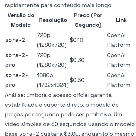
rapidamente para conteúdo mais longo.
Versão do
Preço (Por
Resolução
Link
Modelo
Segundo)
720p
OpenAI
$0.10
sora-2
(1280x720)
Platform
720p
OpenAI
sora-2-
$0.30
(1280x720)
Platform
pro
1080p
OpenAI
sora-2-
$0.50
(1792x1024)
Platform
pro
Análise:
Embora o acesso oficial garanta
estabilidade e suporte direto, o modelo de
preços por segundo pode ser proibitivo. Um
vídeo simples de 30 segundos usando o modelo
base
custaria $3.00, enquanto o mesmo
sora-2