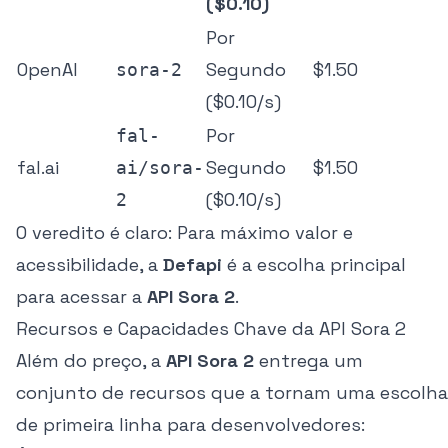
($0.10)
Por
OpenAI
Segundo
$1.50
sora-2
($0.10/s)
Por
fal-
fal.ai
Segundo
$1.50
ai/sora-
($0.10/s)
2
O veredito é claro: Para máximo valor e
acessibilidade, a
Defapi
é a escolha principal
para acessar a
API Sora 2
.
Recursos e Capacidades Chave da API Sora 2
Além do preço, a
API Sora 2
entrega um
conjunto de recursos que a tornam uma escolha
de primeira linha para desenvolvedores: