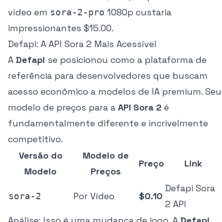
vídeo em
1080p custaria
sora-2-pro
impressionantes $15.00.
Defapi: A API Sora 2 Mais Acessível
A
Defapi
se posicionou como a plataforma de
referência para desenvolvedores que buscam
acesso econômico a modelos de IA premium. Seu
modelo de preços para a
API Sora 2
é
fundamentalmente diferente e incrivelmente
competitivo.
Versão do
Modelo de
Preço
Link
Modelo
Preços
Defapi Sora
Por Vídeo
$0.10
sora-2
2 API
Análise:
Isso é uma mudança de jogo. A
Defapi