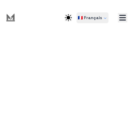
🇫🇷 Français