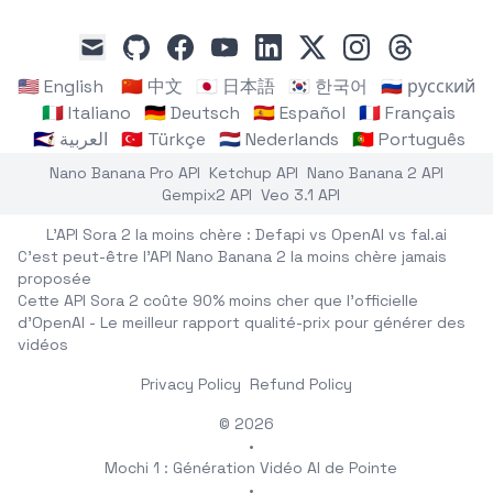
github
facebook
youtube
linkedin
x
instagram
threads
mail
🇺🇸 English
🇨🇳 中文
🇯🇵 日本語
🇰🇷 한국어
🇷🇺 русский
🇮🇹 Italiano
🇩🇪 Deutsch
🇪🇸 Español
🇫🇷 Français
🇸🇦 العربية
🇹🇷 Türkçe
🇳🇱 Nederlands
🇵🇹 Português
Nano Banana Pro API
Ketchup API
Nano Banana 2 API
Gempix2 API
Veo 3.1 API
L'API Sora 2 la moins chère : Defapi vs OpenAI vs fal.ai
C'est peut-être l'API Nano Banana 2 la moins chère jamais
proposée
Cette API Sora 2 coûte 90% moins cher que l'officielle
d'OpenAI - Le meilleur rapport qualité-prix pour générer des
vidéos
Privacy Policy
Refund Policy
© 2026
•
Mochi 1 : Génération Vidéo AI de Pointe
•