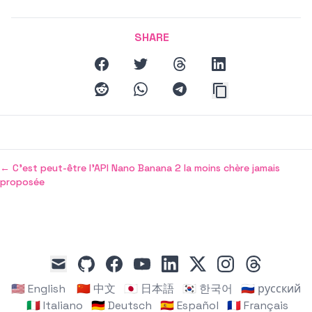
SHARE
facebook
twitter
threads
linkedin
reddit
whatsapp
telegram
←
C'est peut-être l'API Nano Banana 2 la moins chère jamais
proposée
github
facebook
youtube
linkedin
x
instagram
threads
mail
🇺🇸 English
🇨🇳 中文
🇯🇵 日本語
🇰🇷 한국어
🇷🇺 русский
🇮🇹 Italiano
🇩🇪 Deutsch
🇪🇸 Español
🇫🇷 Français