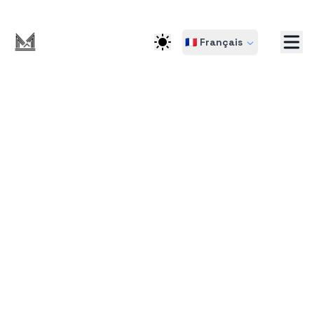
🇫🇷 Français