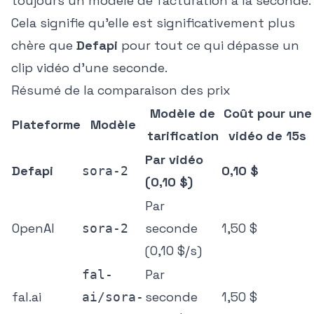
toujours un modèle de facturation à la seconde.
Cela signifie qu'elle est significativement plus
chère que
Defapi
pour tout ce qui dépasse un
clip vidéo d'une seconde.
Résumé de la comparaison des prix
Modèle de
Coût pour une
Plateforme
Modèle
tarification
vidéo de 15s
Par vidéo
Defapi
0,10 $
sora-2
(0,10 $)
Par
OpenAI
seconde
1,50 $
sora-2
(0,10 $/s)
Par
fal-
fal.ai
seconde
1,50 $
ai/sora-