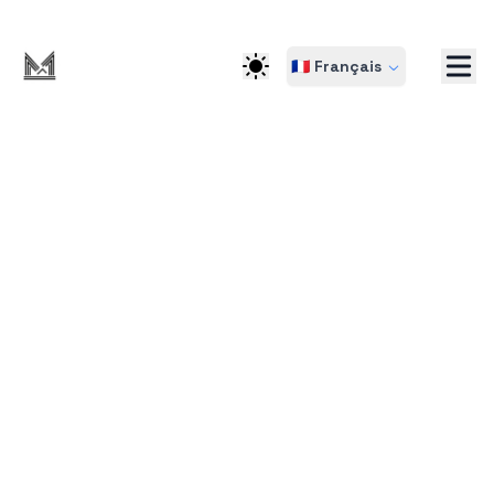
🇫🇷 Français