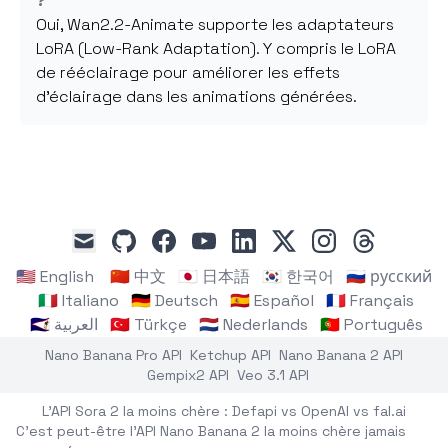
?
Oui, Wan2.2-Animate supporte les adaptateurs
LoRA (Low-Rank Adaptation). Y compris le LoRA
de rééclairage pour améliorer les effets
d'éclairage dans les animations générées.
github
facebook
youtube
linkedin
x
instagram
threads
mail
🇺🇸 English
🇨🇳 中文
🇯🇵 日本語
🇰🇷 한국어
🇷🇺 русский
🇮🇹 Italiano
🇩🇪 Deutsch
🇪🇸 Español
🇫🇷 Français
🇸🇦 العربية
🇹🇷 Türkçe
🇳🇱 Nederlands
🇵🇹 Português
Nano Banana Pro API
Ketchup API
Nano Banana 2 API
Gempix2 API
Veo 3.1 API
L'API Sora 2 la moins chère : Defapi vs OpenAI vs fal.ai
C'est peut-être l'API Nano Banana 2 la moins chère jamais