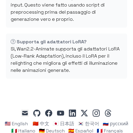
input. Questo viene fatto usando script di
preprocessing prima del passaggio di
generazione vero e proprio.
Supporta gli adattatori LoRA?
Sì, Wan2.2-Animate supporta gli adattatori LoRA
(Low-Rank Adaptation), incluso il LoRA per il
relighting che migliora gli effetti di illuminazione
nelle animazioni generate.
github
facebook
youtube
linkedin
x
instagram
threads
mail
🇺🇸 English
🇨🇳 中文
🇯🇵 日本語
🇰🇷 한국어
🇷🇺 русский
🇮🇹 Italiano
🇩🇪 Deutsch
🇪🇸 Español
🇫🇷 Français