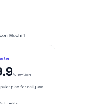
à con Mochi 1
arter
9.9
/
one-time
pular plan for daily use
20
credits